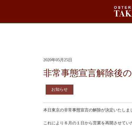
[smartslider3 slider=2]
ホーム
ニュース
2020年05月25日
非常事態宣言解除後
お知らせ
本日東京の非常事態宣言の解除が決定いたしま
これにより６月の１日から営業を再開させてい